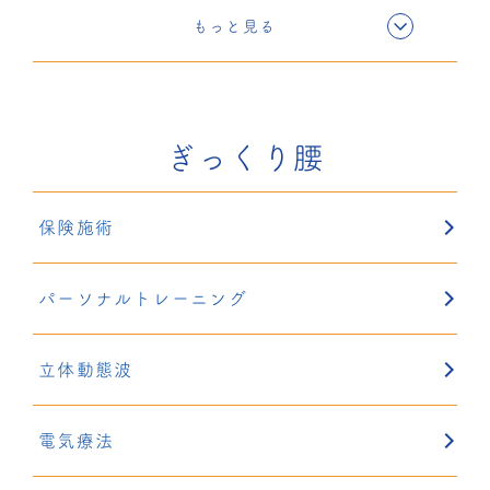
電気療法
もっと見る
超音波療法
ぎっくり腰
固定療法
保険施術
鍼灸
パーソナルトレーニング
リハサク
立体動態波
電気療法