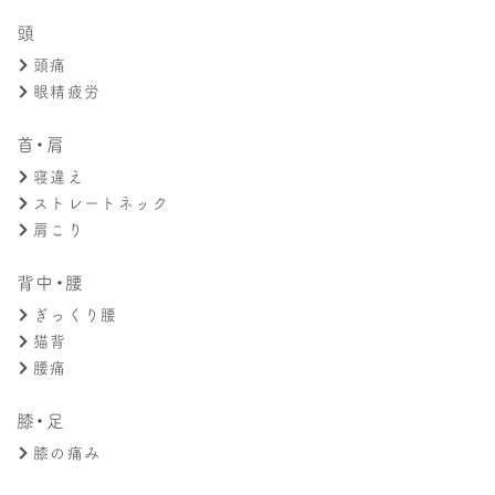
頭
頭痛
眼精疲労
首・肩
寝違え
ストレートネック
肩こり
背中・腰
ぎっくり腰
猫背
腰痛
膝・足
膝の痛み