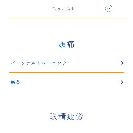
電気療法
もっと見る
超音波療法
頭痛
固定療法
パーソナルトレーニング
鍼灸
鍼灸
眼精疲労