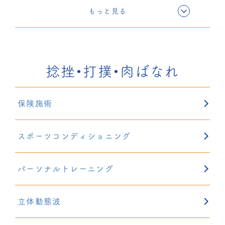
電気療法
もっと見る
超音波療法
捻挫・打撲・肉ばなれ
固定療法
保険施術
鍼灸
スポーツコンディショニング
リハサク
パーソナルトレーニング
立体動態波