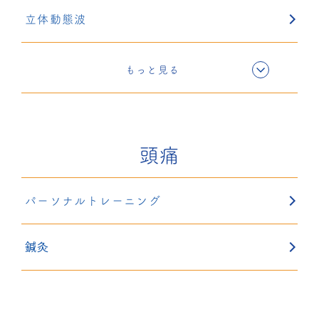
立体動態波
電気療法
もっと見る
超音波療法
頭痛
固定療法
パーソナルトレーニング
鍼灸
鍼灸