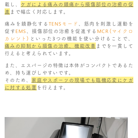
載し、
ケガによる痛みの鎮痛から損傷部位の治癒の促
進
まで幅広く対応します。
痛みを鎮静化する
TENSモード
、筋肉を刺激し運動を
促す
EMS
、損傷部位の治癒を促進する
MCR（マイクロ
カレント）
といった3つの機能を使い分けることで、
痛みの抑制から損傷の治癒、機能改善
までを一貫して
行えると考えられています。
また、エスパージの特徴は本体がコンパクトであるた
め、持ち運びしやすいです。
そのため、
家庭やスポーツの現場でも臨機応変にケガ
に対する処置
を行えます。