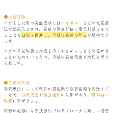
●炎症緩和
ケガをした際の炎症症状には
ハイボルト
などの電気療
法が効果的とされ、炎症の発生部位に電気刺激を与え
ることで
血流を促進し、早期に炎症の除去
が期待でき
ます。
ケガの早期改善と炎症を早くおさめることは関係があ
るといわれているため、早期の炎症改善が大切と考え
られます。
●可動域改善
電気療法によって深部の筋組織や軟部組織を刺激する
ことで、
血流促進
や
緊張緩和
の効果があり、
可動域の
改善
に繋がります。
深部の組織には手技療法でのアプローチは難しい場合