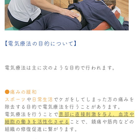
【電気療法の目的について】
電気療法は主に次のような目的で行われます。
●痛みの緩和
スポーツ
や
日常生活
でケガをしてしまった方の痛みを
除去する目的で電気療法を行うことがあります。
電気療法を行うことで
患部に直接刺激を与え、血流や
細胞の働きを活性化させる
ことで、鎮痛や筋肉などの
組織の修復促進に繋がります。