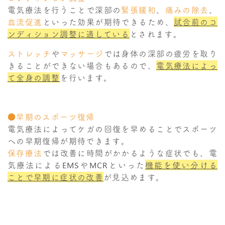
電気療法を行うことで深部の
緊張緩和
、
痛みの除去
、
血流促進
といった効果が期待できるため、
試合前のコ
ンディション調整に適している
とされます。
ストレッチ
や
マッサージ
では身体の深部の疲労を取り
きることができない場合もあるので、
電気療法によっ
て全身の調整
を行います。
●早期のスポーツ復帰
電気療法によってケガの回復を早めることでスポーツ
への早期復帰が期待できます。
保存療法
では改善に時間がかかるような症状でも、電
気療法によるEMSやMCRといった
機能を使い分ける
ことで早期に症状の改善
が見込めます。