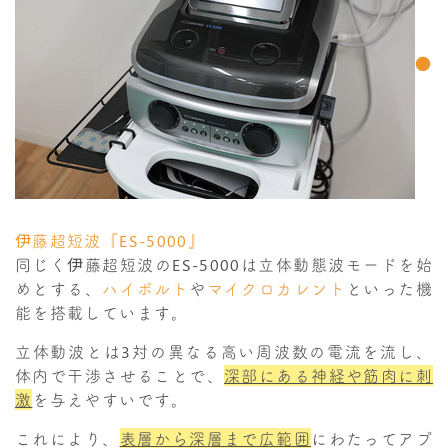
●
伊藤超短波『ES-5000』
同じく伊藤超短波のES-5000は立体動態波モードを始
めとする、
ハイボルト
や
マイクロカレント
といった機
能を搭載しています。
立体動波とは3対の異なる高い周波数の電流を流し、
体内で干渉させることで、
深部にある神経や筋肉に刺
激
を与えやすいです。
これにより、
表層から深層まで広範囲
にわたってアプ