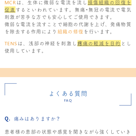
MCR
は、生体に微弱な電流を流し
損傷組織の回復を
促進
するといわれています。無痛・無冠の電流で電気
刺激が苦手な方でも安心してご使用できます。
微弱な電流を流すことで細胞の代謝を上げ、発痛物質
を除去する作用により
組織の修復
を行います。
TENS
は、浅部の神経を刺激し
疼痛の軽減を目的
とし
使用しています。
よくある質問
FAQ
痛みはありますか？
患者様の患部の状態や感覚を聞きながら強くしていき