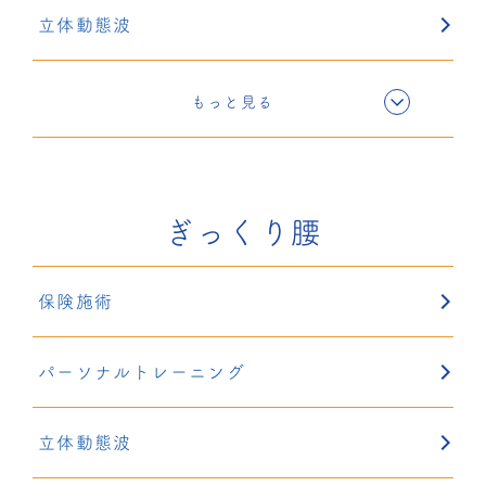
立体動態波
電気療法
もっと見る
超音波療法
ぎっくり腰
固定療法
保険施術
鍼灸
パーソナルトレーニング
リハサク
立体動態波