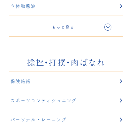
立体動態波
電気療法
もっと見る
超音波療法
捻挫・打撲・肉ばなれ
固定療法
保険施術
鍼灸
スポーツコンディショニング
リハサク
パーソナルトレーニング