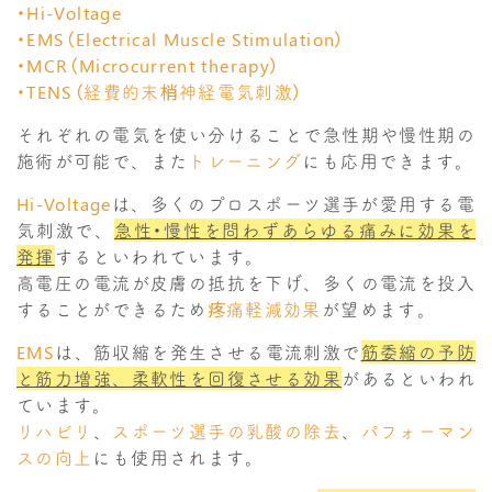
・Hi-Voltage
・EMS（Electrical Muscle Stimulation）
・MCR（Microcurrent therapy）
・TENS（経費的末梢神経電気刺激）
それぞれの電気を使い分けることで急性期や慢性期の
施術が可能で、また
トレーニング
にも応用できます。
Hi-Voltage
は、多くのプロスポーツ選手が愛用する電
気刺激で、
急性・慢性を問わずあらゆる痛みに効果を
発揮
するといわれています。
高電圧の電流が皮膚の抵抗を下げ、多くの電流を投入
することができるため
疼痛軽減効果
が望めます。
EMS
は、筋収縮を発生させる電流刺激で
筋委縮の予防
と筋力増強、柔軟性を回復させる効果
があるといわれ
ています。
リハビリ
、
スポーツ選手の乳酸の除去
、
パフォーマン
スの向上
にも使用されます。