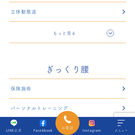
立体動態波
電気療法
もっと見る
超音波療法
ぎっくり腰
固定療法
保険施術
鍼灸
パーソナルトレーニング
リハサク
立体動態波
お電話
LINE公式
Facebbook
Instagram
メニュー