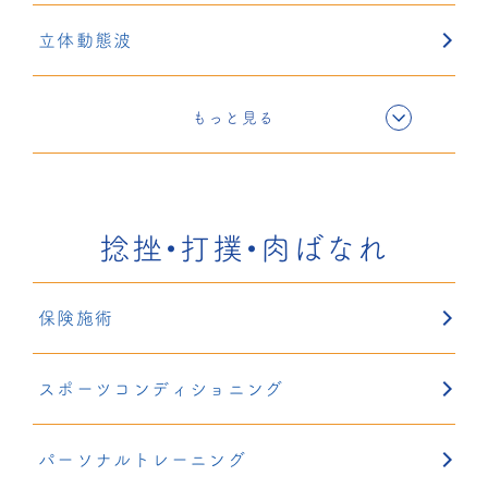
立体動態波
電気療法
もっと見る
超音波療法
捻挫・打撲・肉ばなれ
固定療法
保険施術
鍼灸
スポーツコンディショニング
リハサク
パーソナルトレーニング