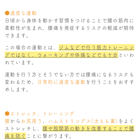
●適度な運動
日頃から身体を動かす習慣をつけることで腰の筋肉に
柔軟性が生まれ、腰痛を発症するリスクの軽減が期待
できます。
この場合の運動とは、
ジムなどで行う筋力トレーニン
グではなく、ウォーキングや体操などでも十分
といわ
れています。
運動を行う方とそうでない方では腰痛になるリスクも
変わるため、
日常的に適度な運動
を行うことをおすす
めします。
●ストレッチ、トレーニング
腰
から
お尻周り
、
ハムストリングス(太もも裏)
をよく
ストレッチし、
腰や股関節の動きを改善することで腰
痛を防ぐ
ことに繋がります。