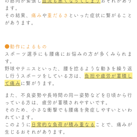
の筋肉が緊張し
血流も悪くなってしまう
おそれがあり
ます。
その結果、
痛み
や
重だるさ
といった症状に繋がること
があります。
●動作によるもの
スポーツ選手にも腰痛にお悩みの方が多くみられま
す。
野球やテニスといった、腰を捻るような動きを繰り返
し行うスポーツをしている方は、
負担や疲労が蓄積
し
て痛み
に繋がります。
また、不良姿勢や長時間の同一姿勢などを日頃から行
っている方は、疲労が蓄積されやすいです。
そのため、小さな衝撃でも腰痛を発症しやすいといわ
れています。
このように
日常的な負荷が積み重なる
ことで、痛みが
生じるおそれがあります。