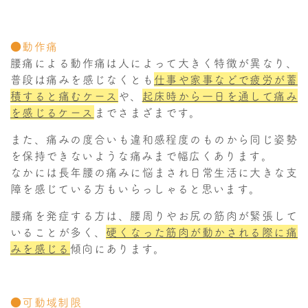
●動作痛
腰痛による動作痛は人によって大きく特徴が異なり、
普段は痛みを感じなくとも
仕事や家事などで疲労が蓄
積すると痛むケース
や、
起床時から一日を通して痛み
を感じるケース
までさまざまです。
また、痛みの度合いも違和感程度のものから同じ姿勢
を保持できないような痛みまで幅広くあります。
なかには長年腰の痛みに悩まされ日常生活に大きな支
障を感じている方もいらっしゃると思います。
腰痛を発症する方は、腰周りやお尻の筋肉が緊張して
いることが多く、
硬くなった筋肉が動かされる際に痛
みを感じる
傾向にあります。
●可動域制限