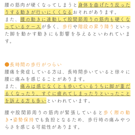
腰の筋肉が硬くなってしまうと
身体を曲げたり反った
りする動きが行いにくくなる
おそれがあります。
また、
腰の動きに連動して股関節周りの筋肉も硬くな
っているケース
が多く、
歩行
や
階段の昇り降り
といっ
た脚を動かす動きにも影響を与えるといわれていま
す。
●長時間の歩行がつらい
腰痛を発症している方は、長時間歩いていると徐々に
腰に痛みを感じることがあります。
また、
痛みは感じなくとも歩いているうちに脚が重だ
るくなったり、すぐに疲れてしまったりといったこと
を訴える方も多い
といわれています。
腰や股関節周りの筋肉が緊張していると
歩く際の動
き
・
姿勢保持
でも負担となるため、歩行時の痛みやつ
らさを感じる可能性があります。