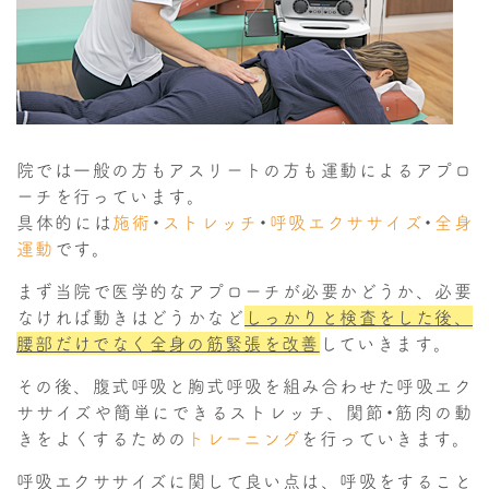
院では一般の方もアスリートの方も運動によるアプロ
ーチを行っています。
具体的には
施術
・
ストレッチ
・
呼吸エクササイズ
・
全身
運動
です。
まず当院で医学的なアプローチが必要かどうか、必要
なければ動きはどうかなど
しっかりと検査をした後、
腰部だけでなく全身の筋緊張を改善
していきます。
その後、腹式呼吸と胸式呼吸を組み合わせた呼吸エク
ササイズや簡単にできるストレッチ、関節・筋肉の動
きをよくするための
トレーニング
を行っていきます。
呼吸エクササイズに関して良い点は、呼吸をすること