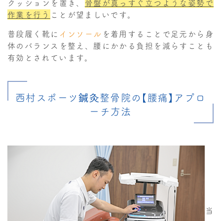
クッションを置き、
骨盤が真っすぐ立つような姿勢で
作業を行う
ことが望ましいです。
普段履く靴に
インソール
を着用することで足元から身
体のバランスを整え、腰にかかる負担を減らすことも
有効とされています。
西村スポーツ鍼灸整骨院の【腰痛】アプロ
ーチ方法
当